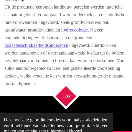
Uit de productie genomen landbouw percelen werden ingericht
als natuurgebied. Voorafgaand werd onderzoek aan de abiotische
randvoorwaarden uitgevoerd, zoals grondwaterkwaliteit,
grondwater, grondkwaliteit en
hydroecologie
. Na een
bodemkartering werd daarom aan de grond een
fosfaatbeschikbaarheidsonderzoek
uitgevoerd. Hierdoor kan
worden aangegeven of overmatig aanwezig fosfaat uit de bodem
beschikbaar zou komen en hoe dat kan worden voorkomen. Voor
zulke landbouwgebieden werd een gedetailleerde voorspelling
gedaan, welke vegetatie kan worden verwacht onder de ontstane
omstandigheden.
TOP
© 2021 Giesen-Geurts
Deze website gebruikt cookies voor analyse-doeleinden
Powered by
JouwWeb
en/of het tonen van advertenties. Door gebruik te blijven
maken van de site gaat u hiermee akkoord.